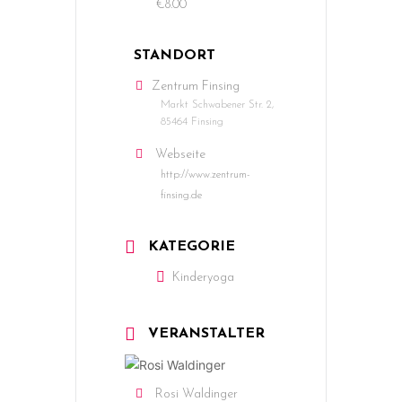
€8.00
STANDORT
Zentrum Finsing
Markt Schwabener Str. 2,
85464 Finsing
Webseite
http://www.zentrum-
finsing.de
KATEGORIE
Kinderyoga
VERANSTALTER
Rosi Waldinger