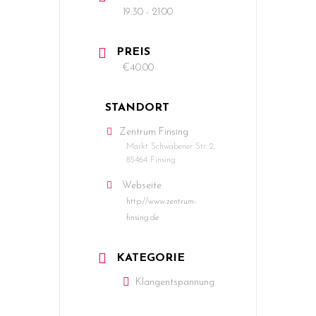
19:30 - 21:00
PREIS
€40.00
STANDORT
Zentrum Finsing
Markt Schwabener Str. 2,
85464 Finsing
Webseite
http://www.zentrum-
finsing.de
KATEGORIE
Klangentspannung