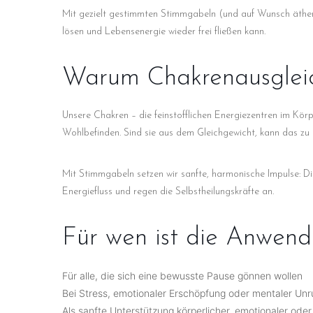
Mit gezielt gestimmten Stimmgabeln (und auf Wunsch ätheri
lösen und Lebensenergie wieder frei fließen kann.
Warum Chakrenausglei
Unsere Chakren – die feinstofflichen Energiezentren im Körp
Wohlbefinden. Sind sie aus dem Gleichgewicht, kann das zu
Mit Stimmgabeln setzen wir sanfte, harmonische Impulse: D
Energiefluss und regen die Selbstheilungs­kräfte an.
Für wen ist die Anwen
Für alle, die sich eine bewusste Pause gönnen wollen
Bei Stress, emotionaler Erschöpfung oder mentaler Un
Als sanfte Unterstützung körperlicher, emotionaler ode