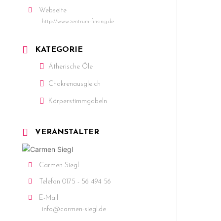
Webseite
http://www.zentrum-finsing.de
KATEGORIE
Ätherische Öle
Chakrenausgleich
Körperstimmgabeln
VERANSTALTER
Carmen Siegl
Telefon
0175 - 56 494 56
E-Mail
info@carmen-siegl.de