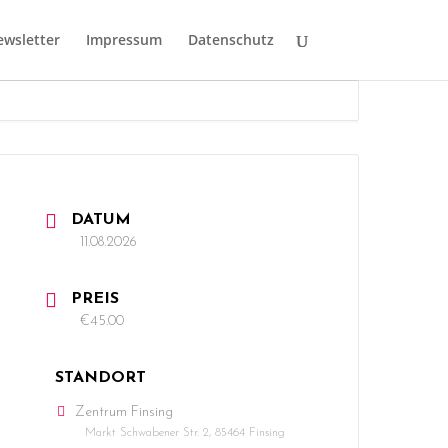
wsletter
Impressum
Datenschutz
DATUM
11.08.2026
PREIS
€45.00
STANDORT
Zentrum Finsing
Markt Schwabener Str. 2, 85464 Finsing