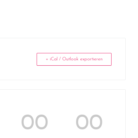
+ iCal / Outlook exportieren
00
00