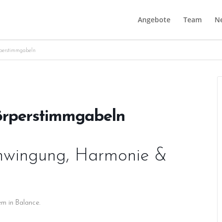
Angebote
Team
Ne
rperstimmgabeln
örperstimmgabeln
chwingung, Harmonie &
em in Balance.