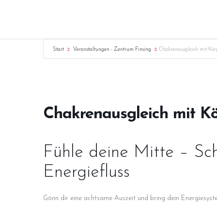
Start
Veranstaltungen - Zentrum Finsing
Chakrenausgleich mit Kö
Chakrenausgleich mit K
Fühle deine Mitte – S
Energiefluss
Gönn dir eine achtsame Auszeit und bring dein Energiesyst