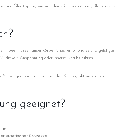
schen Ölen) spüre, wie sich deine Chakren öffnen, Blockaden sich
ch?
er – beeinflussen unser körperliches, emotionales und geistiges
 Müdigkeit, Anspannung oder innerer Unruhe führen.
ie Schwingungen durchdringen den Körper, aktivieren den
dung geeignet?
ruhe
r energetischer Prozesse