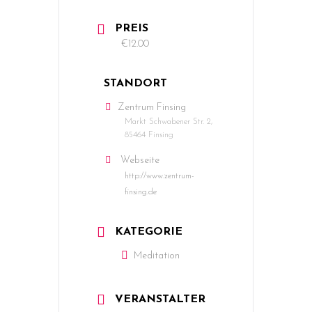
PREIS
€12.00
STANDORT
Zentrum Finsing
Markt Schwabener Str. 2,
85464 Finsing
Webseite
http://www.zentrum-
finsing.de
KATEGORIE
Meditation
VERANSTALTER