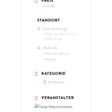
PREIS
€55.00
STANDORT
Zentrum Finsing
Markt Schwabener Str. 2,
85464 Finsing
Webseite
http://www.zentrum-
finsing.de
KATEGORIE
Meditation
VERANSTALTER