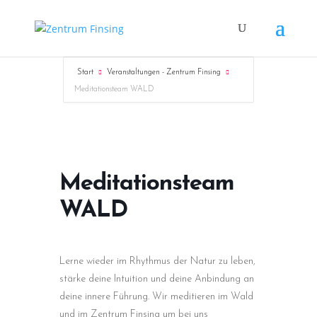
Start
Veranstaltungen - Zentrum Finsing
Meditationsteam WALD
Meditationsteam
WALD
Lerne wieder im Rhythmus der Natur zu leben,
stärke deine Intuition und deine Anbindung an
deine innere Führung. Wir meditieren im Wald
und im Zentrum Finsing um bei uns