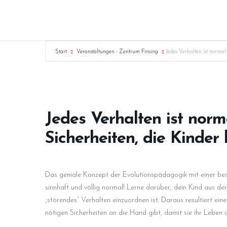
Start
Veranstaltungen - Zentrum Finsing
Jedes Verhalten ist normal
Jedes Verhalten ist norm
Sicherheiten, die Kinder
Das geniale Konzept der Evolutionspädagogik mit einer beso
sinnhaft und völlig normal! Lerne darüber, dein Kind aus de
„störendes“ Verhalten einzuordnen ist. Daraus resultiert ei
nötigen Sicherheiten an die Hand gibt, damit sie ihr Leben