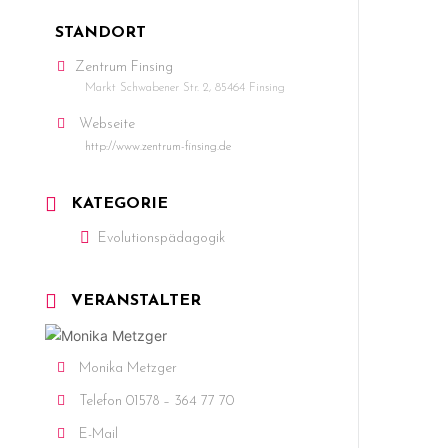
STANDORT
Zentrum Finsing
Markt Schwabener Str. 2, 85464 Finsing
Webseite
http://www.zentrum-finsing.de
KATEGORIE
Evolutionspädagogik
VERANSTALTER
Monika Metzger
Telefon
01578 – 364 77 70
E-Mail