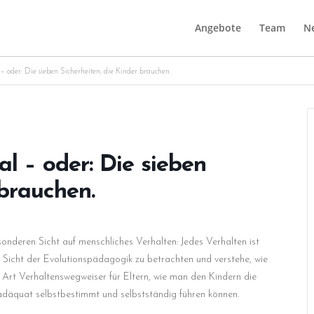
Angebote
Team
Ne
 – oder: Die sieben Sicherheiten, die Kinder brauchen.
al – oder: Die sieben
 brauchen.
nderen Sicht auf menschliches Verhalten: Jedes Verhalten ist
r Sicht der Evolutionspädagogik zu betrachten und verstehe, wie
ne Art Verhaltenswegweiser für Eltern, wie man den Kindern die
 adäquat selbstbestimmt und selbstständig führen können.